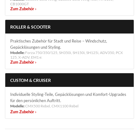
CB1000GT
Zum Zubehör ›
ROLLER & SCOOTER
Praktisches Zubehör für Stadt und Reise – Windschutz,
Gepäcklösungen und Styling.
Modelle:
Forza 750/350/125, SH350i, SH150i, SH125i, ADV350, PCX
125, X-ADV, EM1 e:
Zum Zubehör ›
CUSTOM & CRUISER
Individuelle Styling-Teile, Gepäcklösungen und Komfort-Upgrades
für den persönlichen Auftritt.
Modelle:
CMX500 Rebel, CMX1100 Rebel
Zum Zubehör ›