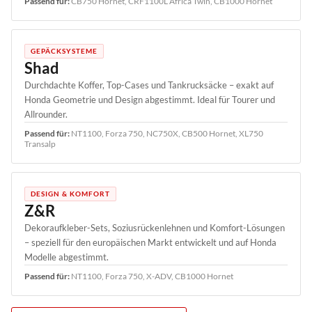
Passend für:
CB750 Hornet, CRF1100L Africa Twin, CB1000 Hornet
GEPÄCKSYSTEME
Shad
Durchdachte Koffer, Top-Cases und Tankrucksäcke – exakt auf
Honda Geometrie und Design abgestimmt. Ideal für Tourer und
Allrounder.
Passend für:
NT1100, Forza 750, NC750X, CB500 Hornet, XL750
Transalp
DESIGN & KOMFORT
Z&R
Dekoraufkleber-Sets, Soziusrückenlehnen und Komfort-Lösungen
– speziell für den europäischen Markt entwickelt und auf Honda
Modelle abgestimmt.
Passend für:
NT1100, Forza 750, X-ADV, CB1000 Hornet