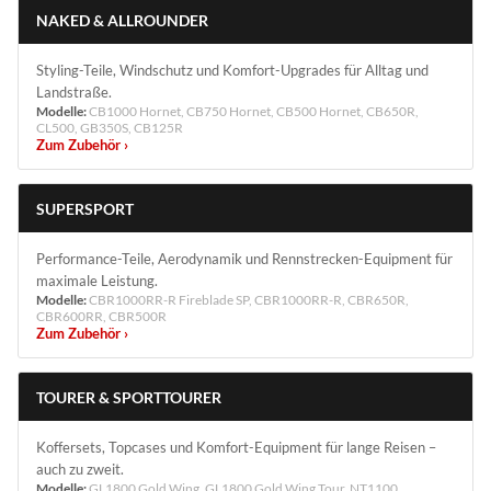
NAKED & ALLROUNDER
Styling-Teile, Windschutz und Komfort-Upgrades für Alltag und
Landstraße.
Modelle:
CB1000 Hornet, CB750 Hornet, CB500 Hornet, CB650R,
CL500, GB350S, CB125R
Zum Zubehör ›
SUPERSPORT
Performance-Teile, Aerodynamik und Rennstrecken-Equipment für
maximale Leistung.
Modelle:
CBR1000RR-R Fireblade SP, CBR1000RR-R, CBR650R,
CBR600RR, CBR500R
Zum Zubehör ›
TOURER & SPORTTOURER
Koffersets, Topcases und Komfort-Equipment für lange Reisen –
auch zu zweit.
Modelle:
GL1800 Gold Wing, GL1800 Gold Wing Tour, NT1100,