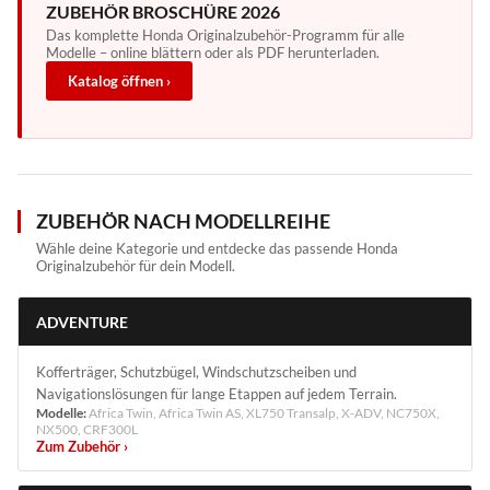
ZUBEHÖR BROSCHÜRE 2026
Das komplette Honda Originalzubehör-Programm für alle
Modelle – online blättern oder als PDF herunterladen.
Katalog öffnen ›
ZUBEHÖR NACH MODELLREIHE
Wähle deine Kategorie und entdecke das passende Honda
Originalzubehör für dein Modell.
ADVENTURE
Kofferträger, Schutzbügel, Windschutzscheiben und
Navigationslösungen für lange Etappen auf jedem Terrain.
Modelle:
Africa Twin, Africa Twin AS, XL750 Transalp, X-ADV, NC750X,
NX500, CRF300L
Zum Zubehör ›